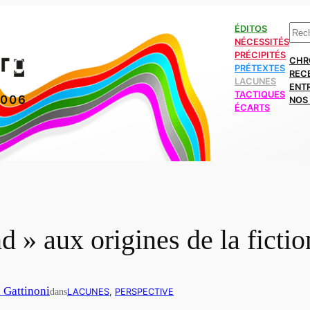
Rech
ÉDITOS
NÉCESSITÉS
PRÉCIPITÉS
CHR
PRÉTEXTES
REC
LACUNES
ENT
TACTIQUES
2006
NOS 
ÉCARTS
 » aux origines de la ficti
n Gattinoni
dans
LACUNES
, 
PERSPECTIVE