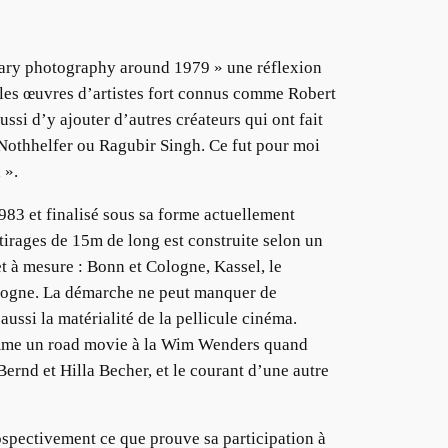
ntary photography around 1979 » une réflexion
t les œuvres d’artistes fort connus comme Robert
si d’y ajouter d’autres créateurs qui ont fait
Nothhelfer ou Ragubir Singh. Ce fut pour moi
 ».
983 et finalisé sous sa forme actuellement
 tirages de 15m de long est construite selon un
t à mesure : Bonn et Cologne, Kassel, le
 Cologne. La démarche ne peut manquer de
ussi la matérialité de la pellicule cinéma.
 comme un road movie à la Wim Wenders quand
Bernd et Hilla Becher, et le courant d’une autre
rospectivement ce que prouve sa participation à