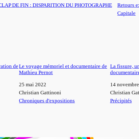
 CLAP DE FIN : DISPARITION DU PHOTOGRAPHE
Retours e
Capitale
ration de
Le voyage mémoriel et documentaire de
La fissure, u
Mathieu Pernot
documentaire
Date
25 mai 2022
Date
14 novembre
Auteur
Christian Gattinoni
Auteur
Christian Gat
Par rapport à
Chroniques d'expositions
Par rapport à
Précipités