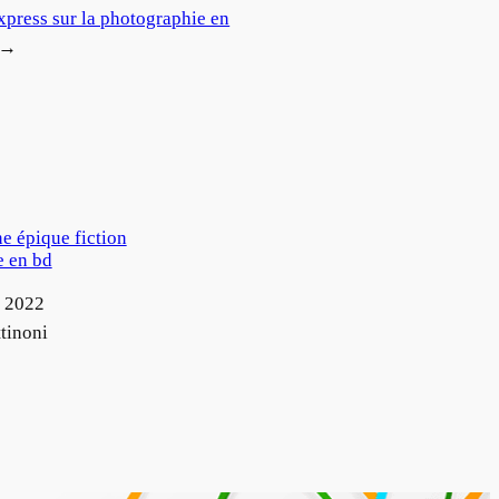
xpress sur la photographie en
→
ne épique fiction
 en bd
 2022
tinoni