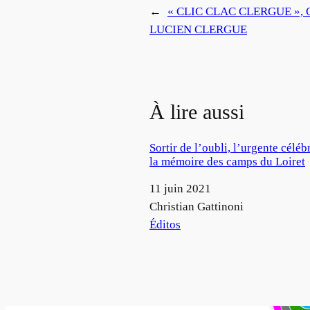
←
« CLIC CLAC CLERGUE »,
LUCIEN CLERGUE
À lire aussi
Sortir de l’oubli, l’urgente céléb
la mémoire des camps du Loiret
Date
11 juin 2021
Auteur
Christian Gattinoni
Par rapport à
Éditos