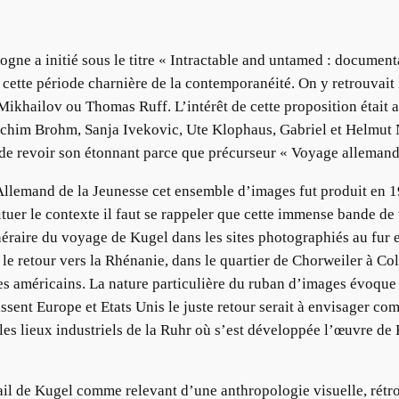
gne a initié sous le titre « Intractable and untamed : docume
à cette période charnière de la contemporanéité. On y retrouvai
khailov ou Thomas Ruff. L’intérêt de cette proposition était aus
achim Brohm, Sanja Ivekovic, Ute Klophaus, Gabriel et Helmut 
 de revoir son étonnant parce que précurseur « Voyage allemand
Allemand de la Jeunesse cet ensemble d’images fut produit en 1
ituer le contexte il faut se rappeler que cette immense bande de
néraire du voyage de Kugel dans les sites photographiés au fur e
in le retour vers la Rhénanie, dans le quartier de Chorweiler à
es américains. La nature particulière du ruban d’images évoque a
nissent Europe et Etats Unis le juste retour serait à envisager
r les lieux industriels de la Ruhr où s’est développée l’œuvre de 
ravail de Kugel comme relevant d’une anthropologie visuelle, rét