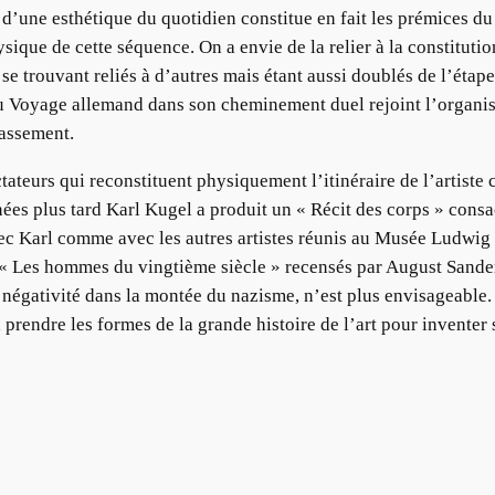
d’une esthétique du quotidien constitue en fait les prémices du
ysique de cette séquence. On a envie de la relier à la constitutio
 se trouvant reliés à d’autres mais étant aussi doublés de l’étap
 du Voyage allemand dans son cheminement duel rejoint l’organis
bassement.
ateurs qui reconstituent physiquement l’itinéraire de l’artiste 
ées plus tard Karl Kugel a produit un « Récit des corps » consa
 avec Karl comme avec les autres artistes réunis au Musée Ludw
t « Les hommes du vingtième siècle » recensés par August Sander
e négativité dans la montée du nazisme, n’est plus envisageable.
 à prendre les formes de la grande histoire de l’art pour invente