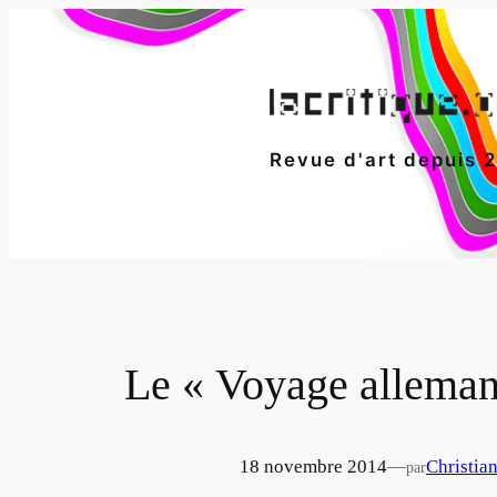
Aller
au
contenu
Revue d'art depuis 
Le « Voyage allemand
18 novembre 2014
—
Christia
par