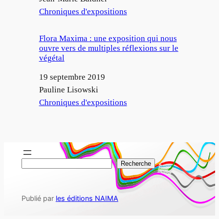
Par rapport à
Chroniques d'expositions
Flora Maxima : une exposition qui nous
ouvre vers de multiples réflexions sur le
végétal
Date
19 septembre 2019
Auteur
Pauline Lisowski
Par rapport à
Chroniques d'expositions
R
Recherche
e
c
Publié par
les éditions NAIMA
h
e