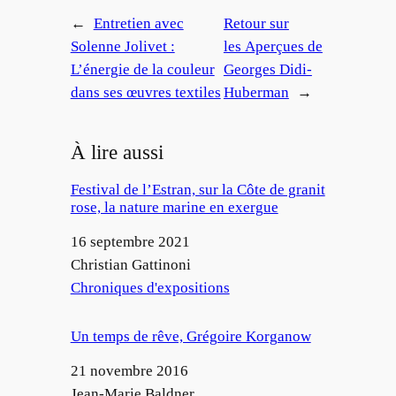
←
Entretien avec
Retour sur
Solenne Jolivet :
les Aperçues de
L’énergie de la couleur
Georges Didi-
dans ses œuvres textiles
Huberman
→
À lire aussi
Festival de l’Estran, sur la Côte de granit
rose, la nature marine en exergue
Date
16 septembre 2021
Auteur
Christian Gattinoni
Par rapport à
Chroniques d'expositions
Un temps de rêve, Grégoire Korganow
Date
21 novembre 2016
Auteur
Jean-Marie Baldner