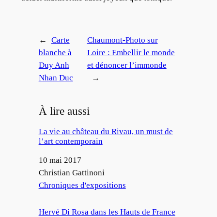
←
Carte
Chaumont-Photo sur
blanche à
Loire : Embellir le monde
Duy Anh
et dénoncer l’immonde
Nhan Duc
→
À lire aussi
La vie au château du Rivau, un must de
l’art contemporain
Date
10 mai 2017
Auteur
Christian Gattinoni
Par rapport à
Chroniques d'expositions
Hervé Di Rosa dans les Hauts de France