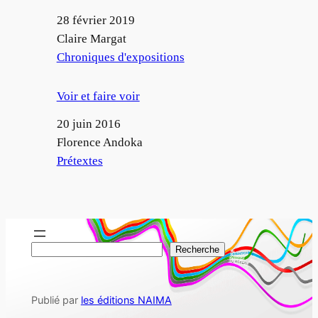
Date
28 février 2019
Auteur
Claire Margat
Par rapport à
Chroniques d'expositions
Voir et faire voir
Date
20 juin 2016
Auteur
Florence Andoka
Par rapport à
Prétextes
R
Recherche
e
c
Publié par
les éditions NAIMA
h