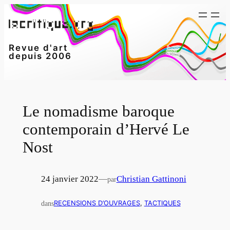
Aller
au
contenu
Revue d'art
depuis 2006
Le nomadisme baroque
contemporain d’Hervé Le
Nost
24 janvier 2022
—
Christian Gattinoni
par
dans
RECENSIONS D’OUVRAGES
, 
TACTIQUES