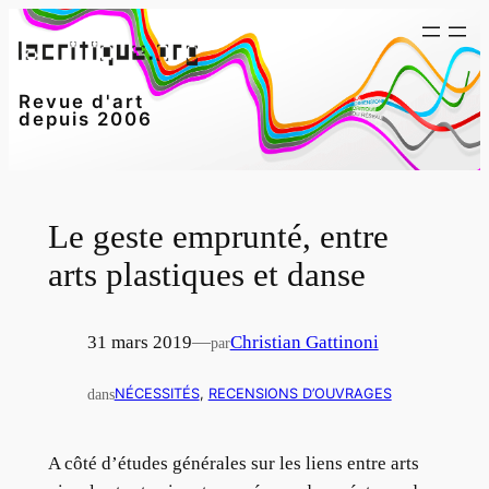
Aller
au
contenu
Revue d'art
depuis 2006
Le geste emprunté, entre
arts plastiques et danse
31 mars 2019
—
Christian Gattinoni
par
dans
NÉCESSITÉS
, 
RECENSIONS D’OUVRAGES
A côté d’études générales sur les liens entre arts