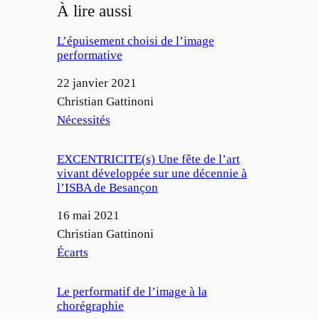
À lire aussi
L’épuisement choisi de l’image
performative
Date
22 janvier 2021
Auteur
Christian Gattinoni
Par rapport à
Nécessités
EXCENTRICITE(s) Une fête de l’art
vivant développée sur une décennie à
l’ISBA de Besançon
Date
16 mai 2021
Auteur
Christian Gattinoni
Par rapport à
Écarts
Le performatif de l’image à la
chorégraphie