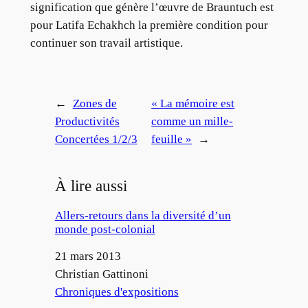
signification que génère l’œuvre de Brauntuch est
pour Latifa Echakhch la première condition pour
continuer son travail artistique.
←
Zones de
« La mémoire est
Productivités
comme un mille-
Concertées 1/2/3
feuille »
→
À lire aussi
Allers-retours dans la diversité d’un
monde post-colonial
Date
21 mars 2013
Auteur
Christian Gattinoni
Par rapport à
Chroniques d'expositions