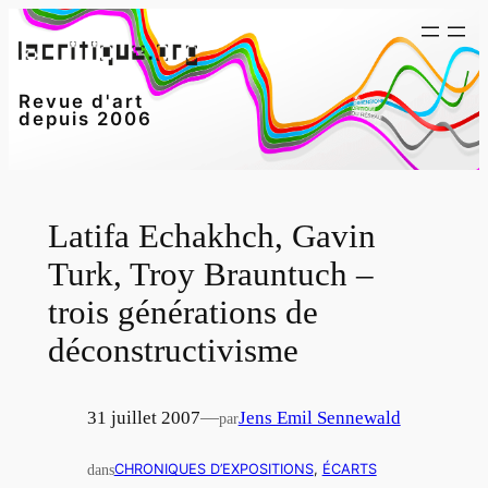
Aller
au
contenu
Revue d'art
depuis 2006
Latifa Echakhch, Gavin
Turk, Troy Brauntuch –
trois générations de
déconstructivisme
31 juillet 2007
—
Jens Emil Sennewald
par
dans
CHRONIQUES D’EXPOSITIONS
, 
ÉCARTS