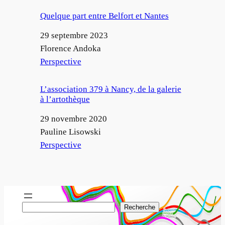
Quelque part entre Belfort et Nantes
Date
29 septembre 2023
Auteur
Florence Andoka
Par rapport à
Perspective
L’association 379 à Nancy, de la galerie
à l’artothèque
Date
29 novembre 2020
Auteur
Pauline Lisowski
Par rapport à
Perspective
R
Recherche
e