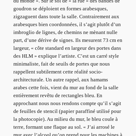
du monde ». Sur le sol de « la rue » des bandes de
goudron se déploient en formes arabesques,
zigzaguent dans toute la salle. Contrairement aux
arabesques bien coordonnées, il s’agit plutôt d’un
imbroglio de lignes, de chemins ne mènant nulle
part, d’une dérive de signes. Ils mesurent 73 cm en
largeur, « côte standard en largeur des portes dans
des HLM » explique l’artiste. C’est un carré style
minimaliste, fait de seuils de portes que nous
rappellent subtilement cette réalité socio-
architecturale. Un autre rappel, aux hamams
arabes cette fois, vient du mur au fond de la salle
entièrement revêtu de rectangles bleu. En
approchant nous nous rendons compte qu’il s’agit
de feuilles de stencil (papier paraffiné utilisé pour
la photocopie). Au milieu du mur, le bleu coule à
terre, formant une flaque au sol. « J’ai arrosé le
mur avec l’alcool qu’on prend pour les machines à