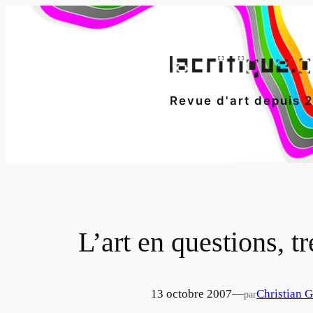
Aller
au
contenu
Revue d'art depuis 
L’art en questions, t
13 octobre 2007
—
Christian G
par