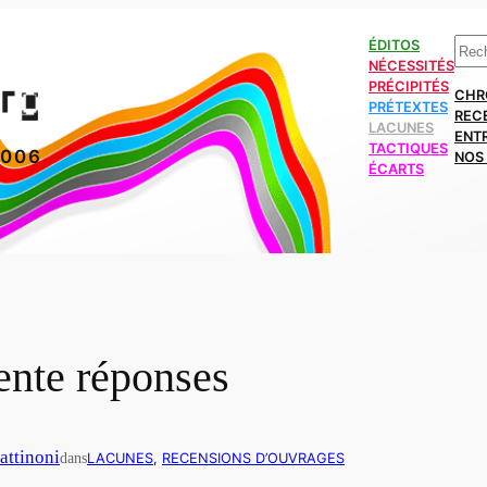
Rech
ÉDITOS
NÉCESSITÉS
PRÉCIPITÉS
CHR
PRÉTEXTES
REC
LACUNES
ENT
TACTIQUES
2006
NOS 
ÉCARTS
rente réponses
attinoni
dans
LACUNES
, 
RECENSIONS D’OUVRAGES