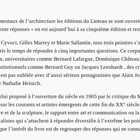
ntaux de l’architecture les éditions du Linteau se sont ouverte
ente réponses » en est aujourd’hui à sa cinquième édition et res
 Cyvoct, Gilles Marrey et Marie Sallantin, tous trois peintres s’
pris le temps de répondre à cinq importantes questions. Ce corpus
ain, universitaires comme Bernard Lafargue, Dominique Château
titutionnels comme Bernard Goy ou Jacques Leenhardt , des crit
’est pas oubliée avec d’aussi sérieux protagonistes que Alain J
e Nathalie Heinich.
celui proposé à l’ouverture du siècle en 1905 par le critique du
ur les courants et artistes émergents de cette fin du XX° siècl
ure et de la sculpture, le rapport entre art et communication ou 
alistes qui s’attachent à répondre diversifie à l’extrême les po
ue l’intérêt du livre est de regrouper des réponses qui ne conna