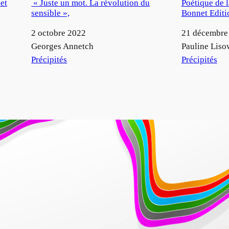
let
« Juste un mot. La révolution du
Poétique de 
sensible »,
Bonnet Editi
Date
2 octobre 2022
Date
21 décembre
Auteur
Georges Annetch
Auteur
Pauline Liso
Par rapport à
Précipités
Par rapport à
Précipités