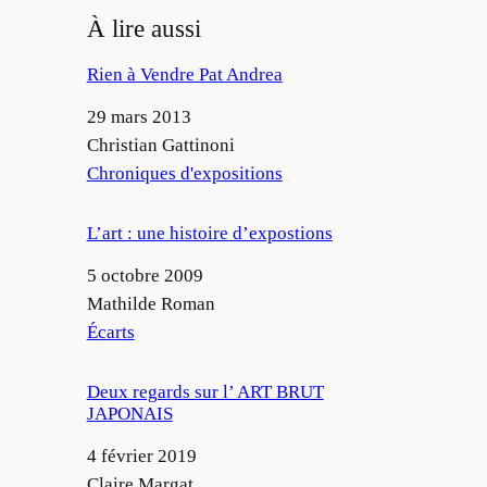
À lire aussi
Rien à Vendre Pat Andrea
Date
29 mars 2013
Auteur
Christian Gattinoni
Par rapport à
Chroniques d'expositions
L’art : une histoire d’expostions
Date
5 octobre 2009
Auteur
Mathilde Roman
Par rapport à
Écarts
Deux regards sur l’ ART BRUT
JAPONAIS
Date
4 février 2019
Auteur
Claire Margat