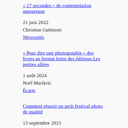
« 17 secondes » de contemplation
amoureuse
Date
21 juin 2022
Auteur
Christian Gattinoni
Par rapport à
Nécessités
« Pour dire une photographie » des
livres au format lettre des éditions Les
petites allées
Date
1 août 2024
Auteur
Noël Marikris
Par rapport à
Écarts
Comment réussir un petit festival photo
de qualité
Date
13 septembre 2021