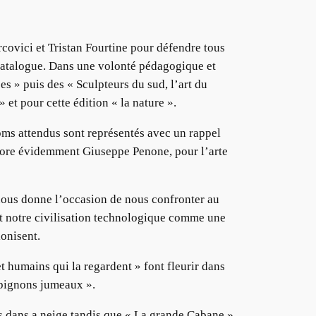
rcovici et Tristan Fourtine pour défendre tous
catalogue. Dans une volonté pédagogique et
es » puis des « Sculpteurs du sud, l’art du
et pour cette édition « la nature ».
noms attendus sont représentés avec un rappel
core évidemment Giuseppe Penone, pour l’arte
« nous donne l’occasion de nous confronter au
nt notre civilisation technologique comme une
lonisent.
t humains qui la regardent » font fleurir dans
mpignons jumeaux ».
is dans a neige tandis que « La grande Cabane »