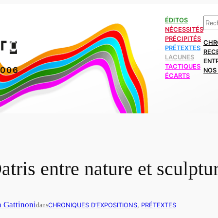
Rech
ÉDITOS
NÉCESSITÉS
PRÉCIPITÉS
CHR
PRÉTEXTES
REC
LACUNES
ENT
TACTIQUES
2006
NOS 
ÉCARTS
tris entre nature et sculptu
n Gattinoni
dans
CHRONIQUES D’EXPOSITIONS
, 
PRÉTEXTES