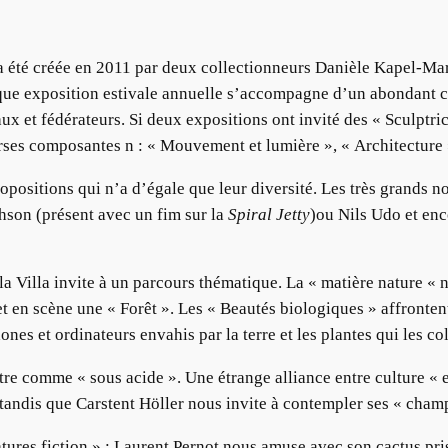
s a été créée en 2011 par deux collectionneurs Danièle Kapel-Ma
aque exposition estivale annuelle s’accompagne d’un abondant 
x et fédérateurs. Si deux expositions ont invité des « Sculptric
rses composantes n : « Mouvement et lumière », « Architecture » 
ropositions qui n’a d’égale que leur diversité. Les très grands 
hson (présent avec un fim sur la
Spiral Jetty
)ou Nils Udo et en
 la Villa invite à un parcours thématique. La « matière nature 
et en scène une « Forêt ». Les « Beautés biologiques » affronte
es et ordinateurs envahis par la terre et les plantes qui les co
re comme « sous acide ». Une étrange alliance entre culture « e
tandis que Carstent Höller nous invite à contempler ses « cha
tures fiction » : Laurent Pernot nous amuse avec son cactus pr