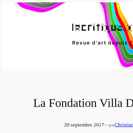
Aller
au
contenu
Revue d'art depuis 
La Fondation Villa Da
20 septembre 2017
—
Christia
par