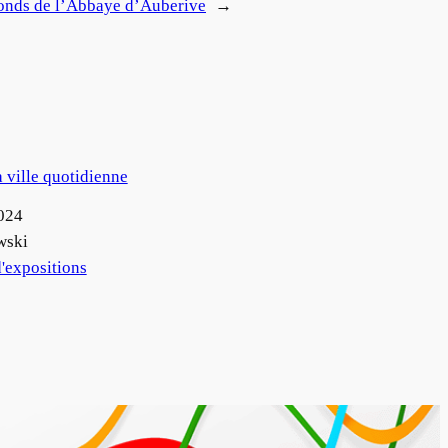
Fonds de l’Abbaye d’Auberive
→
a ville quotidienne
024
wski
'expositions