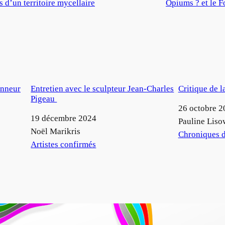
 d’un territoire mycellaire
Opiums ? et le 
onneur
Entretien avec le sculpteur Jean-Charles
Critique de l
Pigeau
Date
26 octobre 2
Date
19 décembre 2024
Auteur
Pauline Liso
Auteur
Noël Marikris
Par rapport à
Chroniques d
Par rapport à
Artistes confirmés