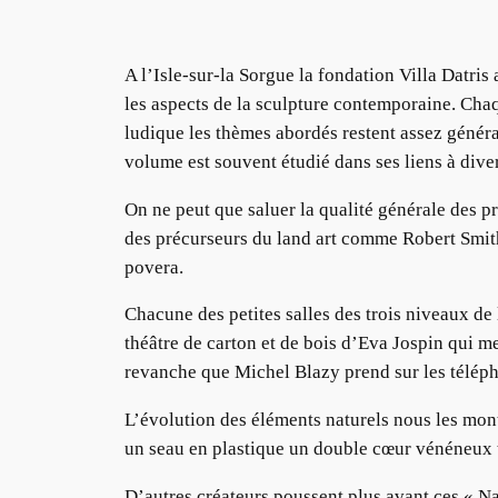
A l’Isle-sur-la Sorgue la fondation Villa Datri
les aspects de la sculpture contemporaine. Ch
ludique les thèmes abordés restent assez générau
volume est souvent étudié dans ses liens à dive
On ne peut que saluer la qualité générale des p
des précurseurs du land art comme Robert Smit
povera.
Chacune des petites salles des trois niveaux de
théâtre de carton et de bois d’Eva Jospin qui m
revanche que Michel Blazy prend sur les téléphon
L’évolution des éléments naturels nous les mont
un seau en plastique un double cœur vénéneux 
D’autres créateurs poussent plus avant ces « Na