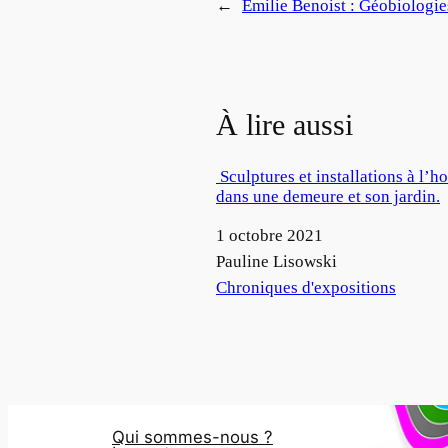
←
Emilie Benoist : Géobiologies
À lire aussi
Sculptures et installations à l’h
dans une demeure et son jardin.
Date
1 octobre 2021
Auteur
Pauline Lisowski
Par rapport à
Chroniques d'expositions
Qui sommes-nous ?