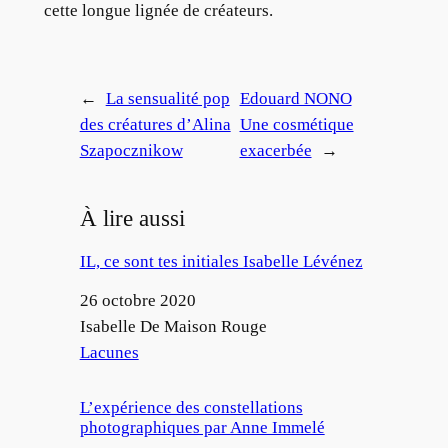
cette longue lignée de créateurs.
←
La sensualité pop
Edouard NONO
des créatures d’Alina
Une cosmétique
Szapocznikow
exacerbée
→
À lire aussi
IL, ce sont tes initiales Isabelle Lévénez
Date
26 octobre 2020
Auteur
Isabelle De Maison Rouge
Par rapport à
Lacunes
L’expérience des constellations
photographiques par Anne Immelé