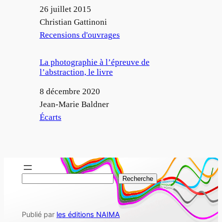
Date
26 juillet 2015
Auteur
Christian Gattinoni
Par rapport à
Recensions d'ouvrages
La photographie à l’épreuve de
l’abstraction, le livre
Date
8 décembre 2020
Auteur
Jean-Marie Baldner
Par rapport à
Écarts
R
Recherche
e
c
Publié par
les éditions NAIMA
h