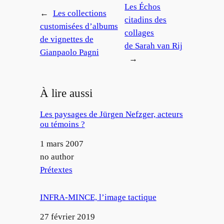
Les Échos
←
Les collections
citadins des
customisées d’albums
collages
de vignettes de
de Sarah van Rij
Gianpaolo Pagni
→
À lire aussi
Les paysages de Jürgen Nefzger, acteurs
ou témoins ?
Date
1 mars 2007
Auteur
no author
Par rapport à
Prétextes
INFRA-MINCE, l’image tactique
Date
27 février 2019