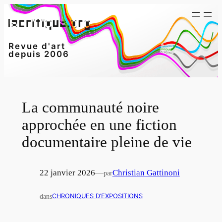
Aller
au
contenu
Revue d'art
depuis 2006
La communauté noire
approchée en une fiction
documentaire pleine de vie
22 janvier 2026
—
Christian Gattinoni
par
dans
CHRONIQUES D’EXPOSITIONS