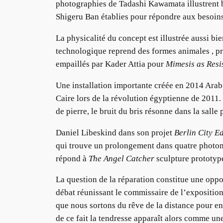
photographies de Tadashi Kawamata illustrent bi
Shigeru Ban établies pour répondre aux besoins
La physicalité du concept est illustrée aussi bi
technologique reprend des formes animales , pro
empaillés par Kader Attia pour
Mimesis as Resi
Une installation importante créée en 2014 Arab 
Caire lors de la révolution égyptienne de 2011.
de pierre, le bruit du bris résonne dans la salle
Daniel Libeskind dans son projet
Berlin City E
qui trouve un prolongement dans quatre photomo
répond à
The Angel Catcher
sculpture prototyp
La question de la réparation constitue une oppo
débat réunissant le commissaire de l’exposition,
que nous sortons du rêve de la distance pour en
de ce fait la tendresse apparaît alors comme un