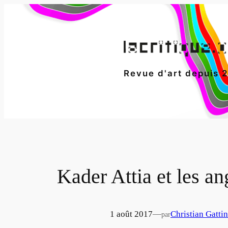
Aller
au
contenu
Revue d'art depuis 
Kader Attia et les an
1 août 2017
—
Christian Gatti
par