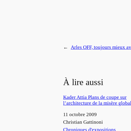
←
Arles OFF, toujours mieux a
À lire aussi
Kader Attia Plans de coupe sur
l’architecture de la misère globa
Date
11 octobre 2009
Auteur
Christian Gattinoni
Par rapport à
Chroniques d'expositions