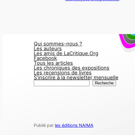
Qui sommes-nous ?
Les auteurs
Les amis de LaCritique.Org
Facebook
Tous les articles
Les chroniques des expositions
Les recensions de livres
S’inscrire à la newsletter mensuelle
R
Recherche
e
c
h
e
r
Publié par
les éditions NAIMA
c