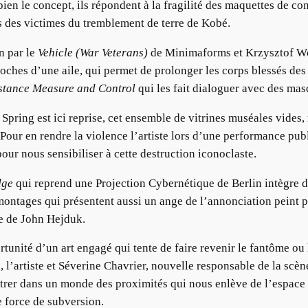
en le concept, ils répondent à la fragilité des maquettes de co
 des victimes du tremblement de terre de Kobé.
en par le
Vehicle (War Veterans)
de Minimaforms et Krzysztof Wo
ches d’une aile, qui permet de prolonger les corps blessés des 
stance Measure and Control
qui les fait dialoguer avec des mas
Spring est ici reprise, cet ensemble de vitrines muséales vides
 Pour en rendre la violence l’artiste lors d’une performance pu
 pour nous sensibiliser à cette destruction iconoclaste.
dge
qui reprend une Projection Cybernétique de Berlin intègre d
ntages qui présentent aussi un ange de l’annonciation peint pa
e de John Hejduk.
rtunité d’un art engagé qui tente de faire revenir le fantôme o
 l’artiste et Séverine Chavrier, nouvelle responsable de la scèn
trer dans un monde des proximités qui nous enlève de l’espace 
e force de subversion.