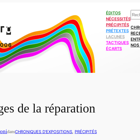
Rech
ÉDITOS
NÉCESSITÉS
PRÉCIPITÉS
CHR
PRÉTEXTES
REC
LACUNES
ENT
TACTIQUES
2006
NOS 
ÉCARTS
ges de la réparation
noni
dans
CHRONIQUES D’EXPOSITIONS
, 
PRÉCIPITÉS