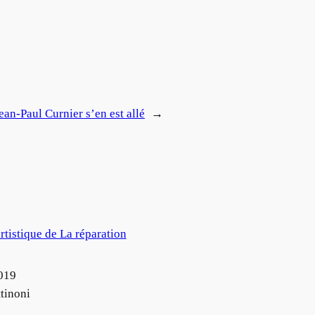
ean-Paul Curnier s’en est allé
→
artistique de La réparation
019
tinoni