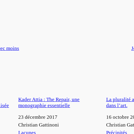
vec moins
J
Kader Attia : The Repair, une
La pluralité 
lisée
monographie essentielle
dans l’art.
Date
23 décembre 2017
Date
16 octobre 2
Auteur
Christian Gattinoni
Auteur
Christian Gat
Par rapport à
Lacunes
Par rapport à
Précipités