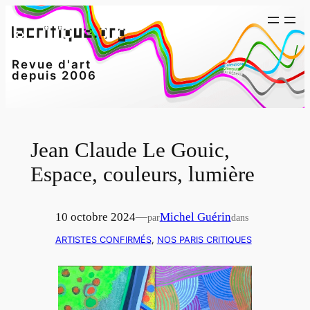
Aller
au
contenu
Revue d'art
depuis 2006
Jean Claude Le Gouic,
Espace, couleurs, lumière
10 octobre 2024
—
Michel Guérin
par
dans
ARTISTES CONFIRMÉS
, 
NOS PARIS CRITIQUES