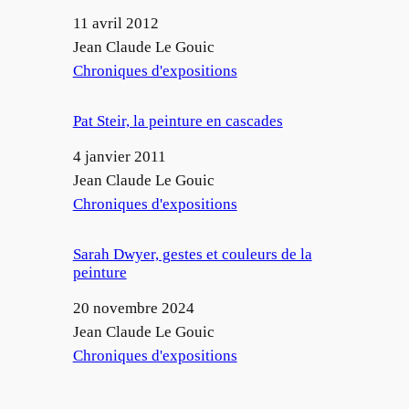
Date
11 avril 2012
Auteur
Jean Claude Le Gouic
Par rapport à
Chroniques d'expositions
Pat Steir, la peinture en cascades
Date
4 janvier 2011
Auteur
Jean Claude Le Gouic
Par rapport à
Chroniques d'expositions
Sarah Dwyer, gestes et couleurs de la
peinture
Date
20 novembre 2024
Auteur
Jean Claude Le Gouic
Par rapport à
Chroniques d'expositions