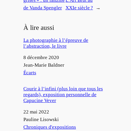
grises » : un fanzine
L’Art Brut au
de Vanda Spengler
XXIe siècle ?
→
À lire aussi
La photographie à l’épreuve de
l’abstraction, le livre
Date
8 décembre 2020
Auteur
Jean-Marie Baldner
Par rapport à
Écarts
Courir à l’infini (plus loin que tous les
regards), exposition personnelle de
Capucine Vever
Date
22 mai 2022
Auteur
Pauline Lisowski
Par rapport à
Chroniques d'expositions