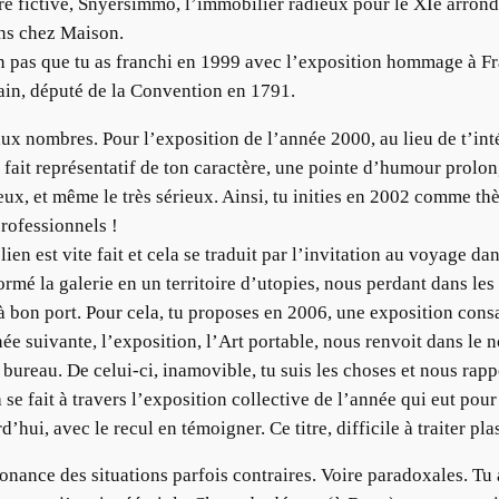
 fictive, Snyersimmo, l’immobilier radieux pour le XIe arrondis
ons chez Maison.
un pas que tu as franchi en 1999 avec l’exposition hommage à Fr
vain, député de la Convention en 1791.
 aux nombres. Pour l’exposition de l’année 2000, au lieu de t’int
à fait représentatif de ton caractère, une pointe d’humour prolon
ux, et même le très sérieux. Ainsi, tu inities en 2002 comme thè
ofessionnels !
lien est vite fait et cela se traduit par l’invitation au voyage d
rmé la galerie en un territoire d’utopies, nous perdant dans les
 à bon port. Pour cela, tu proposes en 2006, une exposition con
ée suivante, l’exposition, l’Art portable, nous renvoit dans le
on bureau. De celui-ci, inamovible, tu suis les choses et nous rapp
e fait à travers l’exposition collective de l’année qui eut pour tit
d’hui, avec le recul en témoigner. Ce titre, difficile à traiter pl
sonance des situations parfois contraires. Voire paradoxales. Tu