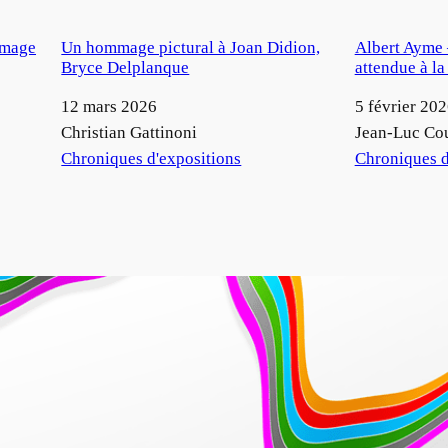
mmage
Un hommage pictural à Joan Didion,
Albert Ayme 
Bryce Delplanque
attendue à l
Date
12 mars 2026
Date
5 février 20
Auteur
Christian Gattinoni
Auteur
Jean-Luc Co
Par rapport à
Chroniques d'expositions
Par rapport à
Chroniques d