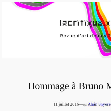
Aller
au
contenu
Revue d'art depuis 
Hommage à Bruno Mai
11 juillet 2016
—
Alain Snyers
par