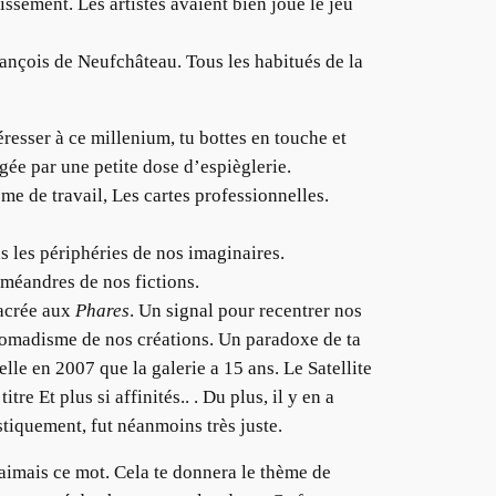
sement. Les artistes avaient bien joué le jeu
ançois de Neufchâteau. Tous les habitués de la
éresser à ce millenium, tu bottes en touche et
gée par une petite dose d’espièglerie.
me de travail, Les cartes professionnelles.
ans les périphéries de nos imaginaires.
 méandres de nos fictions.
sacrée aux
Phares
. Un signal pour recentrer nos
 nomadisme de nos créations. Un paradoxe de ta
elle en 2007 que la galerie a 15 ans. Le Satellite
re Et plus si affinités.. . Du plus, il y en a
astiquement, fut néanmoins très juste.
 aimais ce mot. Cela te donnera le thème de