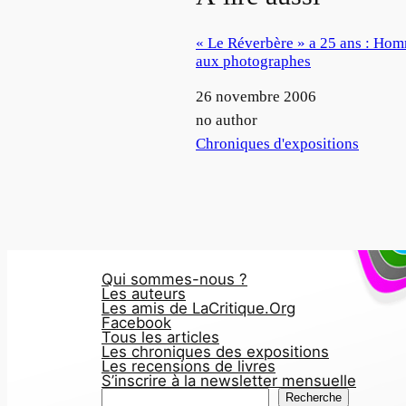
« Le Réverbère » a 25 ans : Ho
aux photographes
Date
26 novembre 2006
Auteur
no author
Par rapport à
Chroniques d'expositions
Qui sommes-nous ?
Les auteurs
Les amis de LaCritique.Org
Facebook
Tous les articles
Les chroniques des expositions
Les recensions de livres
S’inscrire à la newsletter mensuelle
R
Recherche