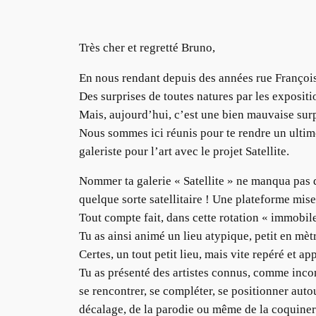
Très cher et regretté Bruno,
En nous rendant depuis des années rue François
Des surprises de toutes natures par les exposit
Mais, aujourd’hui, c’est une bien mauvaise surp
Nous sommes ici réunis pour te rendre un ultim
galeriste pour l’art avec le projet Satellite.
Nommer ta galerie « Satellite » ne manqua pas 
quelque sorte satellitaire ! Une plateforme mise 
Tout compte fait, dans cette rotation « immobile
Tu as ainsi animé un lieu atypique, petit en m
Certes, un tout petit lieu, mais vite repéré et 
Tu as présenté des artistes connus, comme inco
se rencontrer, se compléter, se positionner aut
décalage, de la parodie ou même de la coquine