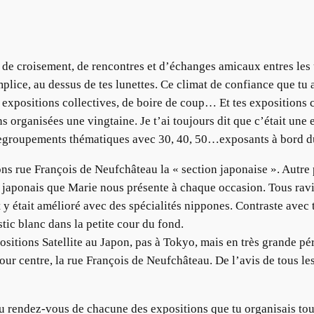
eu de croisement, de rencontres et d’échanges amicaux entres l
ce, au dessus de tes lunettes. Ce climat de confiance que tu a
s expositions collectives, de boire de coup… Et tes expositions 
s organisées une vingtaine. Je t’ai toujours dit que c’était une ex
regroupements thématiques avec 30, 40, 50…exposants à bord du S
 rue François de Neufchâteau la « section japonaise ». Autre petit
aponais que Marie nous présente à chaque occasion. Tous ravis
et y était amélioré avec des spécialités nippones. Contraste avec
tic blanc dans la petite cour du fond.
ositions Satellite au Japon, pas à Tokyo, mais en très grande péri
ur centre, la rue François de Neufchâteau. De l’avis de tous les
au rendez-vous de chacune des expositions que tu organisais tou