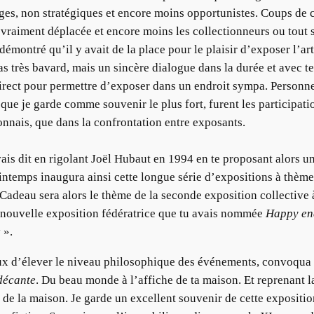
larges, non stratégiques et encore moins opportunistes. Coups de
as vraiment déplacée et encore moins les collectionneurs ou tou
démontré qu’il y avait de la place pour le plaisir d’exposer l’art
pas très bavard, mais un sincère dialogue dans la durée et avec te
irect pour permettre d’exposer dans un endroit sympa. Personnel
que je garde comme souvenir le plus fort, furent les participatio
nnais, que dans la confrontation entre exposants.
ais dit en rigolant Joël Hubaut en 1994 en te proposant alors u
ntemps inaugura ainsi cette longue série d’expositions à thèm
! Cadeau sera alors le thème de la seconde exposition collective
e nouvelle exposition fédératrice que tu avais nommée
Happy en
 ».
ux d’élever le niveau philosophique des événements, convoqua
décante
. Du beau monde à l’affiche de ta maison. Et reprenant
 de la maison. Je garde un excellent souvenir de cette expositi