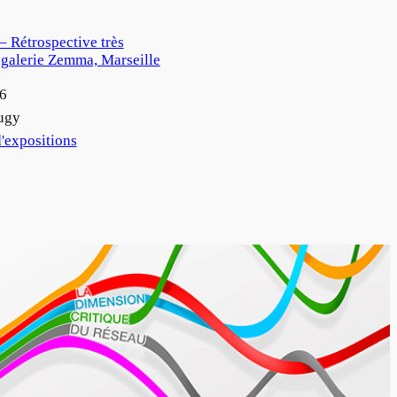
– Rétrospective très
a galerie Zemma, Marseille
26
ugy
'expositions