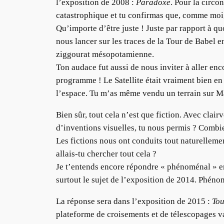
l’exposition de 2008 :
Paradoxe
. Pour la circon
catastrophique et tu confirmas que, comme moi,
Qu’importe d’être juste ! Juste par rapport à q
nous lancer sur les traces de la Tour de Babel 
ziggourat mésopotamienne.
Ton audace fut aussi de nous inviter à aller enc
programme ! Le Satellite était vraiment bien en
l’espace. Tu m’as même vendu un terrain sur M
Bien sûr, tout cela n’est que fiction. Avec cla
d’inventions visuelles, tu nous permis ? Combi
Les fictions nous ont conduits tout naturellemen
allais-tu chercher tout cela ?
Je t’entends encore répondre « phénoménal » en
surtout le sujet de l’exposition de 2014. Phéno
La réponse sera dans l’exposition de 2015 :
Tou
plateforme de croisements et de télescopages va