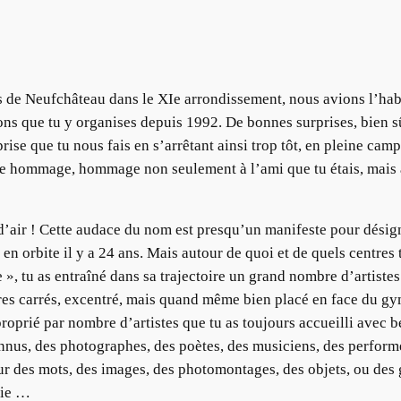
 de Neufchâteau dans le XIe arrondissement, nous avions l’habit
ions que tu y organises depuis 1992. De bonnes surprises, bien s
rise que tu nous fais en s’arrêtant ainsi trop tôt, en pleine cam
e hommage, hommage non seulement à l’ami que tu étais, mais aus
d’air ! Cette audace du nom est presqu’un manifeste pour désig
en orbite il y a 24 ans. Mais autour de quoi et de quels centres t
 », tu as entraîné dans sa trajectoire un grand nombre d’artistes
ètres carrés, excentré, mais quand même bien placé en face du
approprié par nombre d’artistes que tu as toujours accueilli avec 
nnus, des photographes, des poètes, des musiciens, des perform
our des mots, des images, des photomontages, des objets, ou des
rie …