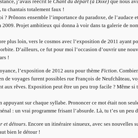
stance, j’avais réécrit le
Chant du départ (à Doxe)
que nous avio
 tu chantais totalement faux !
uoi ? Prônons ensemble l’importance du paradoxe, de l’audace et 
en 2009. Projet ambitieux qui donna à voir dans ta galerie de n
ore plus loin, vers le cosmos avec l’exposition de 2011 ayant po
 orbite. D’ailleurs, ce fut pour moi l’occasion d’ouvrir une n
ars !
irvoyance, l’exposition de 2012 aura pour thème
Fiction
. Combien
en de voyages furent possibles rue François de Neufchâteau, voy
t aux rêves. Exposition peut être un peu trop facile ? Même si t
 appuyant sur chaque syllabe. Prononcer ce mot était non seul
ménal : un vrai programme frisant l’absurde. Là, tu t’es un peu 
r et détours
. Encore un itinéraire sinueux, avec ses nouvelles su
ut bien le détour !