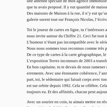
une antenne spéciale de mon agence immobilière
que tu avais proposé. Il y eut quantité de mais
Des maisons de Maison à la rue, il n’y eut qu’
galerie surent tout sur François Nicolas, l’écri
Toi le joueur de cartes en ligne, tu t’intéresses
nous invite autour du Chiffre 21. Ceci fut tout 
L’humour n’étant pas incompatible avec le série
Nous nous sommes tous reconnus comme très pr
De ce type de cartes à la carte géographique, le 
L’exposition Terres inconnues de 2003 a transfo
En bon capitaine, tu te devais de nous ramener
errements. Avec une étonnante cohérence, l’ann
part, toi, le sédentaire qui faisait corps avec t
est sur orbite depuis 1992. Cela se célèbre. Cela s
toujours eu. Et des affinités, chacun peut aujour
Avec un sourire en coin, tu aimais mettre en ré