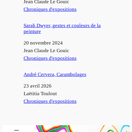
Auteur
Jean Claude Le Gouic
Par rapport à
Chroniques d'expositions
Sarah Dwyer, gestes et couleurs de la
peinture
Date
20 novembre 2024
Auteur
Jean Claude Le Gouic
Par rapport à
Chroniques d'expositions
André Cervera, Carambolages
Date
23 avril 2026
Auteur
Laëtitia Toulout
Par rapport à
Chroniques d'expositions