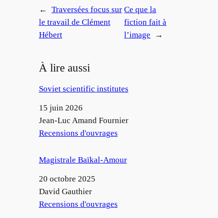
←
Traversées focus sur
Ce que la
le travail de Clément
fiction fait à
Hébert
l’image
→
À lire aussi
Soviet scientific institutes
Date
15 juin 2026
Auteur
Jean-Luc Amand Fournier
Par rapport à
Recensions d'ouvrages
Magistrale Baïkal-Amour
Date
20 octobre 2025
Auteur
David Gauthier
Par rapport à
Recensions d'ouvrages