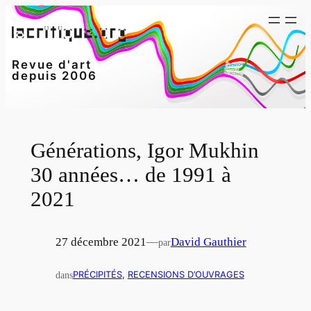
Aller
au
contenu
Revue d'art
depuis 2006
Générations, Igor Mukhin
30 années… de 1991 à
2021
27 décembre 2021
—
David Gauthier
par
dans
PRÉCIPITÉS
, 
RECENSIONS D’OUVRAGES