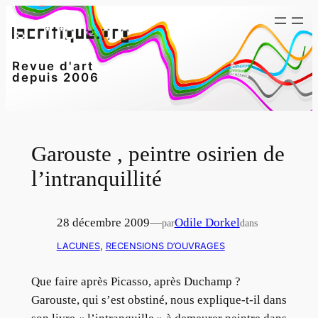
Aller
au
contenu
Revue d'art
depuis 2006
Garouste , peintre osirien de
l’intranquillité
28 décembre 2009
—
Odile Dorkel
par
dans
LACUNES
, 
RECENSIONS D’OUVRAGES
Que faire après Picasso, après Duchamp ?
Garouste, qui s’est obstiné, nous explique-t-il dans