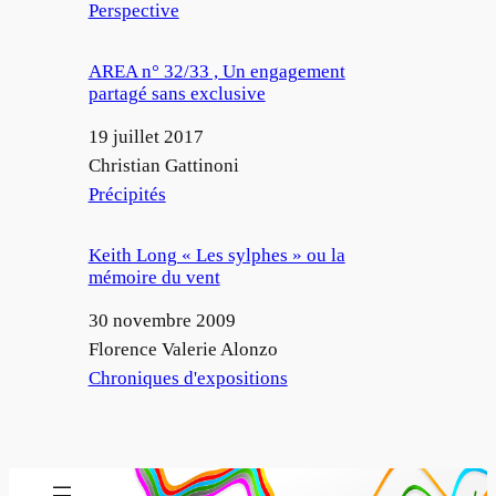
Par rapport à
Perspective
AREA n° 32/33 , Un engagement
partagé sans exclusive
Date
19 juillet 2017
Auteur
Christian Gattinoni
Par rapport à
Précipités
Keith Long « Les sylphes » ou la
mémoire du vent
Date
30 novembre 2009
Auteur
Florence Valerie Alonzo
Par rapport à
Chroniques d'expositions