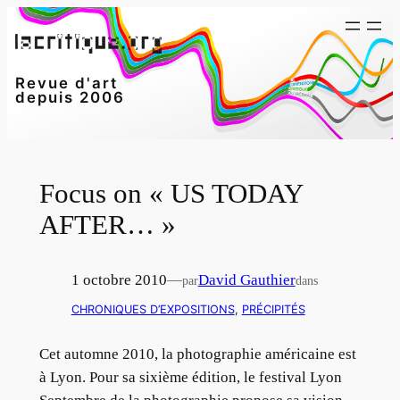
Aller
au
contenu
Revue d'art
depuis 2006
Focus on « US TODAY
AFTER… »
1 octobre 2010
—
David Gauthier
par
dans
CHRONIQUES D’EXPOSITIONS
, 
PRÉCIPITÉS
Cet automne 2010, la photographie américaine est
à Lyon. Pour sa sixième édition, le festival Lyon