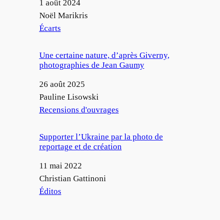
Date
1 août 2024
Auteur
Noël Marikris
Par rapport à
Écarts
Une certaine nature, d’après Giverny,
photographies de Jean Gaumy
Date
26 août 2025
Auteur
Pauline Lisowski
Par rapport à
Recensions d'ouvrages
Supporter l’Ukraine par la photo de
reportage et de création
Date
11 mai 2022
Auteur
Christian Gattinoni
Par rapport à
Éditos