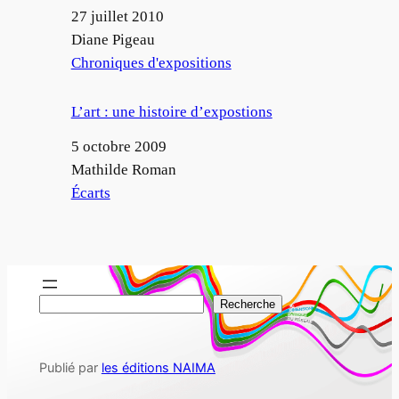
Date
27 juillet 2010
Auteur
Diane Pigeau
Par rapport à
Chroniques d'expositions
L’art : une histoire d’expostions
Date
5 octobre 2009
Auteur
Mathilde Roman
Par rapport à
Écarts
R
Recherche
e
c
Publié par
les éditions NAIMA
h
e