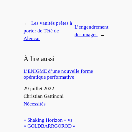
←
Les vanités prêtes à
L’engendrement
porter de Tété de
des images
→
Alencar
À lire aussi
L’ENIGME d’une nouvelle forme
opératique performative
Date
29 juillet 2022
Auteur
Christian Gattinoni
Par rapport à
Nécessités
« Shaking Horizon » vs
« GOLDBARRGOROD »