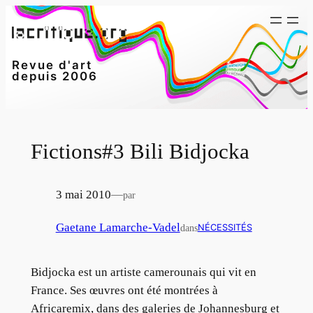
Aller
au
contenu
Revue d'art
depuis 2006
Fictions#3 Bili Bidjocka
3 mai 2010
—
par
Gaetane Lamarche-Vadel
dans
NÉCESSITÉS
Bidjocka est un artiste camerounais qui vit en
France. Ses œuvres ont été montrées à
Africaremix, dans des galeries de Johannesburg et