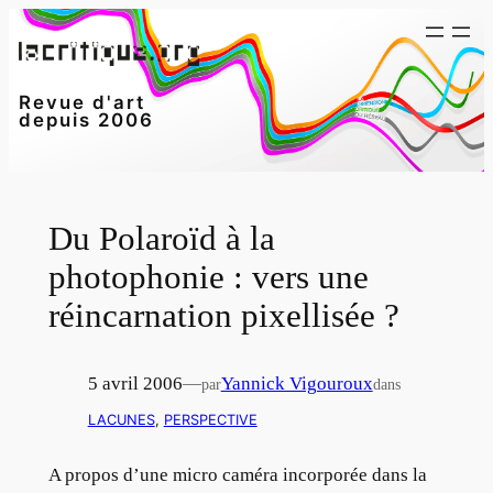
Aller
au
contenu
Revue d'art
depuis 2006
Du Polaroïd à la
photophonie : vers une
réincarnation pixellisée ?
5 avril 2006
—
Yannick Vigouroux
par
dans
LACUNES
, 
PERSPECTIVE
A propos d’une micro caméra incorporée dans la