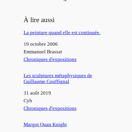
À lire aussi
La peinture quand elle est continuée.
Date
19 octobre 2006
Auteur
Emmanuel Brassat
Par rapport à
Chroniques d'expositions
Les sculptures métaphysiques de
Guillaume Couffignal
Date
31 août 2019
Auteur
Cyb
Par rapport à
Chroniques d'expositions
Margot Quan Knight