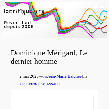
Aller
au
contenu
Revue d'art
depuis 2006
Dominique Mérigard, Le
dernier homme
2 mai 2025
—
Jean-Marie Baldner
par
dans
RECENSIONS D’OUVRAGES