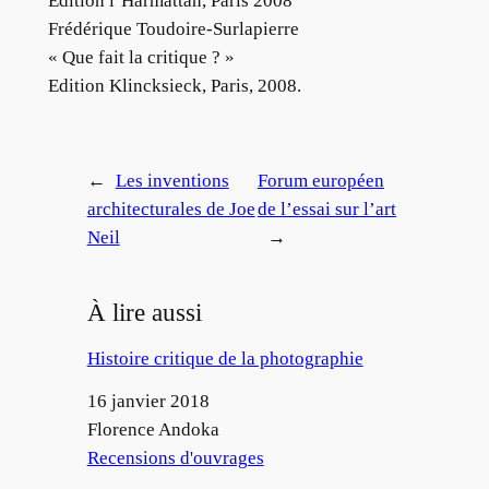
Edition l’Harmattan, Paris 2008
Frédérique Toudoire-Surlapierre
« Que fait la critique ? »
Edition Klincksieck, Paris, 2008.
←
Les inventions
Forum européen
architecturales de Joe
de l’essai sur l’art
Neil
→
À lire aussi
Histoire critique de la photographie
Date
16 janvier 2018
Auteur
Florence Andoka
Par rapport à
Recensions d'ouvrages