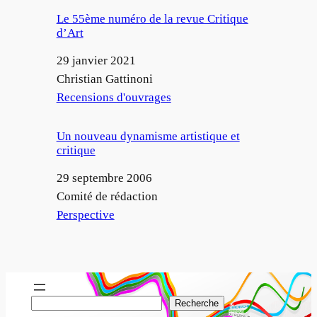
Le 55ème numéro de la revue Critique
d’Art
Date
29 janvier 2021
Auteur
Christian Gattinoni
Par rapport à
Recensions d'ouvrages
Un nouveau dynamisme artistique et
critique
Date
29 septembre 2006
Auteur
Comité de rédaction
Par rapport à
Perspective
R
Recherche