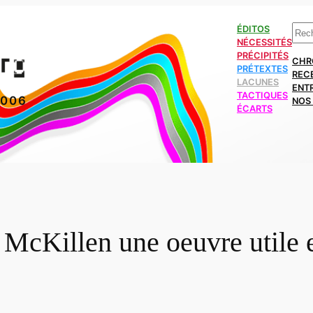
Rech
ÉDITOS
NÉCESSITÉS
PRÉCIPITÉS
CHR
PRÉTEXTES
REC
LACUNES
ENT
TACTIQUES
2006
NOS 
ÉCARTS
McKillen une oeuvre utile et