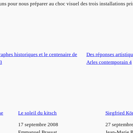
s pour nous préparer au choc visuel des trois installations pri
phes historiques et le centenaire de
Des réponses artistiqu
3
Arles contemporain 4
ne
Le soleil du kitsch
Siegfried Kö
Date
17 septembre 2008
Date
27 septembr
Auteur
Emmanuel Brassat
Auteur
Jean-Marie B