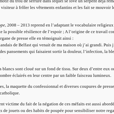
 motif du trou de serrure dans lequel se love un serpent déjà re
visiteur à frôler les vêtements enfantins et les fait se mouvoir
ope
, 2008 – 2013 reprend en l’adaptant le vocabulaire religieux 
te la possible résilience de l’espoir ; A l’origine de ce travail
rgane de presse elle en témoignait ainsi :
irlandais de Belfast qui venait de ma maison où j’ai grandi. Puis j
 pansements qui faisaient sortir la douleur, l’infection, la ble
»
s blancs sont cloué sur un fond de tissu. Sur deux d’entre eux o
ombre éclairés en leur centre par un faible faisceau lumineux.
es, la maquette du confessionnal et diverses coupures de presse 
catholique.
 victime du fait de la négation de ces méfaits est aussi abordée 
s de jouets ou des habits de poupée pour sensibiliser notre regar