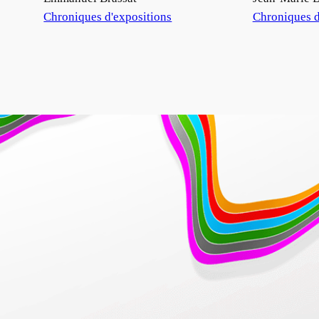
Par rapport à
Chroniques d'expositions
Par rapport à
Chroniques d