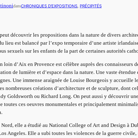
ttinoni
dans
CHRONIQUES D’EXPOSITIONS
, 
PRÉCIPITÉS
peut découvrir les propositions dans la nature de divers archite
du lieu est balancé par l’expo temporaire d’une artiste irlandai
s sexuels sur les enfants de la part de certaines autorités cath
 loin d’Aix en Provence est célèbre auprès des connaisseurs de
tion de lumière et d’espace dans la nature. Une vaste étendue d
ignes. Une immense araignée de Louise Bourgeois y accueille le 
es nombreuses créations d’architecture et de sculpture, dont ce
ndy Goldsworth ou Richard Long. On peut aussi y découvrir une 
outes ces oeuvres monumentales et principalement minimaliste
n.
du Nord, elle a étudié au National College of Art and Design à D
à Los Angeles. Elle a subi toutes les violences de la guerre civil