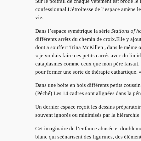
Sur le poitrail de chaque vêtement est brodé le
confessionnal.L’étroitesse de l’espace amène le 
vie.
Dans l’espace symétrique la série
Stations of h
différents arrêts du chemin de croix.Elle y ajou
dont a souffert Trina McKillen , dans le même o
« je voulais faire ces petits carrés avec du lin 
cataplasmes comme ceux que mon père faisait, des
pour former une sorte de thérapie cathartique. 
Dans une boite en bois différents petits coussin
(Péché) Les 14 cadres sont alignées dans la pén
Un dernier espace reçoit les dessins préparatoir
souvent ignorés ou minimisés par la hiérarchie 
Cet imaginaire de l’enfance abusée et doublement
blanc qui scénarisent des figurines, des élément