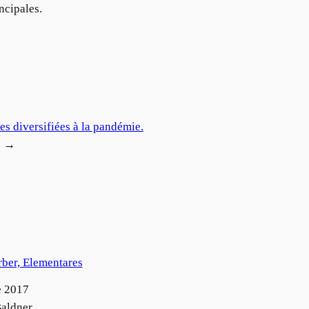
ncipales.
es diversifiées à la pandémie.
→
rber, Elementares
e 2017
aldner