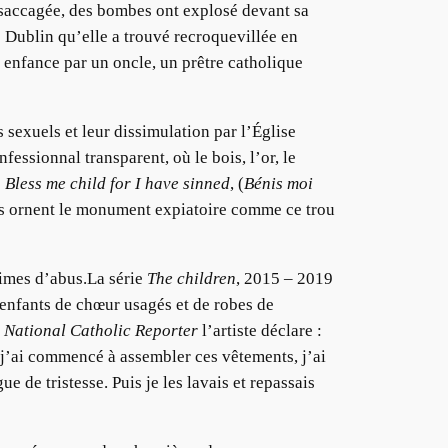
 saccagée, des bombes ont explosé devant sa
e Dublin qu’elle a trouvé recroquevillée en
n enfance par un oncle, un prêtre catholique
 sexuels et leur dissimulation par l’Église
essionnal transparent, où le bois, l’or, le
e
Bless me child for I have sinned
, (
Bénis moi
les ornent le monument expiatoire comme ce trou
times d’abus.La série
The children
, 2015 – 2019
’enfants de chœur usagés et de robes de
e
National Catholic Reporter
l’artiste déclare :
 j’ai commencé à assembler ces vêtements, j’ai
 de tristesse. Puis je les lavais et repassais