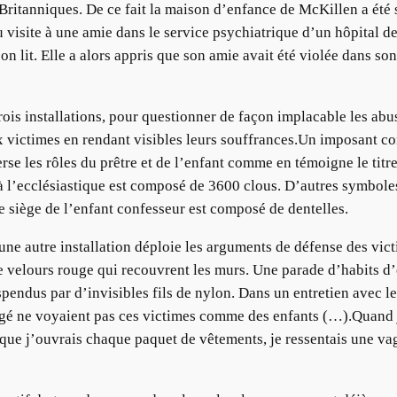
 Britanniques. De ce fait la maison d’enfance de McKillen a été
u visite à une amie dans le service psychiatrique d’un hôpital d
n lit. Elle a alors appris que son amie avait été violée dans so
rois installations, pour questionner de façon implacable les abus
 victimes en rendant visibles leurs souffrances.Un imposant conf
rse les rôles du prêtre et de l’enfant comme en témoigne le titr
 à l’ecclésiastique est composé de 3600 clous. D’autres symbo
Le siège de l’enfant confesseur est composé de dentelles.
 une autre installation déploie les arguments de défense des vic
e velours rouge qui recouvrent les murs. Une parade d’habits d
pendus par d’invisibles fils de nylon. Dans un entretien avec l
clergé ne voyaient pas ces victimes comme des enfants (…).Quand
e j’ouvrais chaque paquet de vêtements, je ressentais une vague