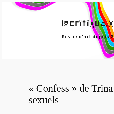
Aller
au
contenu
Revue d'art depuis 
« Confess » de Trina 
sexuels