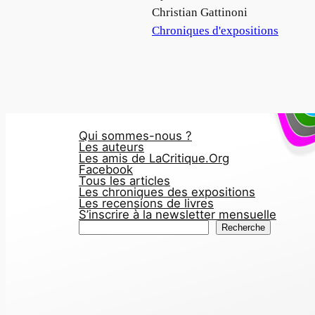
Auteur
Christian Gattinoni
Par rapport à
Chroniques d'expositions
Qui sommes-nous ?
Les auteurs
Les amis de LaCritique.Org
Facebook
Tous les articles
Les chroniques des expositions
Les recensions de livres
S’inscrire à la newsletter mensuelle
R
Recherche
e
c
h
e