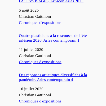
FACES/VISAGES, Art-icon Arles 2025
Date
5 août 2025
Auteur
Christian Gattinoni
Par rapport à
Chroniques d'expositions
Quatre plasticiens à la rescousse de l’été
arlésien 2020. Arles contemporain 1
Date
11 juillet 2020
Auteur
Christian Gattinoni
Par rapport à
Chroniques d'expositions
Des réponses artistiques diversifiées à la
pandémie. Arles contemporain 4
Date
16 juillet 2020
Auteur
Christian Gattinoni
Par rapport à
Chroniques d'expositions