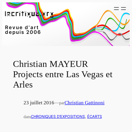
Aller
au
contenu
Revue d'art
depuis 2006
Christian MAYEUR
Projects entre Las Vegas et
Arles
23 juillet 2016
—
Christian Gattinoni
par
dans
CHRONIQUES D’EXPOSITIONS
, 
ÉCARTS