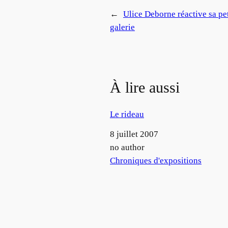
←
Ulice Deborne réactive sa pet
galerie
À lire aussi
Le rideau
Date
8 juillet 2007
Auteur
no author
Par rapport à
Chroniques d'expositions