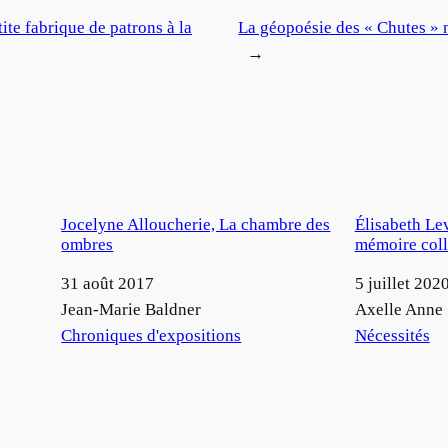
ite fabrique de patrons à la
La géopoésie des « Chutes » 
→
Jocelyne Alloucherie, La chambre des
Élisabeth Le
ombres
mémoire coll
Date
31 août 2017
Date
5 juillet 202
Auteur
Jean-Marie Baldner
Auteur
Axelle Anne
Par rapport à
Chroniques d'expositions
Par rapport à
Nécessités