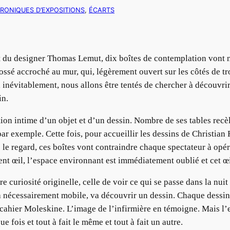
RONIQUES D’EXPOSITIONS
, 
ÉCARTS
t du designer Thomas Lemut, dix boîtes de contemplation vont 
ossé accroché au mur, qui, légèrement ouvert sur les côtés de tro
, inévitablement, nous allons être tentés de chercher à découvrir 
in.
on intime d’un objet et d’un dessin. Nombre de ses tables recèl
r exemple. Cette fois, pour accueillir les dessins de Christian R
 le regard, ces boîtes vont contraindre chaque spectateur à opé
nt œil, l’espace environnant est immédiatement oublié et cet œil
e curiosité originelle, celle de voir ce qui se passe dans la nuit 
ra nécessairement mobile, va découvrir un dessin. Chaque dessin 
 cahier Moleskine. L’image de l’infirmière en témoigne. Mais l’e
e fois et tout à fait le même et tout à fait un autre.