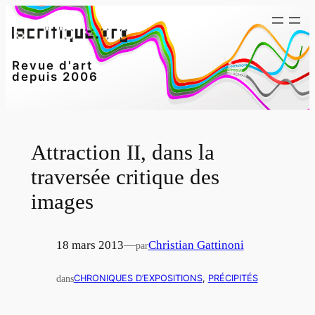
Aller
au
contenu
Revue d'art
depuis 2006
Attraction II, dans la
traversée critique des
images
18 mars 2013
—
Christian Gattinoni
par
dans
CHRONIQUES D’EXPOSITIONS
, 
PRÉCIPITÉS