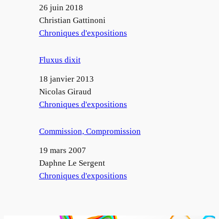
Date
26 juin 2018
Auteur
Christian Gattinoni
Par rapport à
Chroniques d'expositions
Fluxus dixit
Date
18 janvier 2013
Auteur
Nicolas Giraud
Par rapport à
Chroniques d'expositions
Commission, Compromission
Date
19 mars 2007
Auteur
Daphne Le Sergent
Par rapport à
Chroniques d'expositions