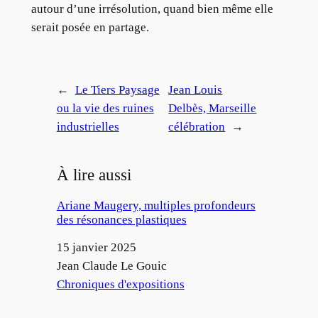
autour d’une irrésolution, quand bien même elle
serait posée en partage.
←
Le Tiers Paysage
Jean Louis
ou la vie des ruines
Delbès, Marseille
industrielles
célébration
→
À lire aussi
Ariane Maugery, multiples profondeurs
des résonances plastiques
Date
15 janvier 2025
Auteur
Jean Claude Le Gouic
Par rapport à
Chroniques d'expositions