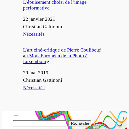
L’épuisement choisi de l’image
performative
Date
22 janvier 2021
Auteur
Christian Gattinoni
Par rapport à
Nécessités
L’art ciné-critique de Pierre Coulibeuf
au Mois Européen de la Photo à
Luxembourg
Date
29 mai 2019
Auteur
Christian Gattinoni
Par rapport à
Nécessités
R
Recherche