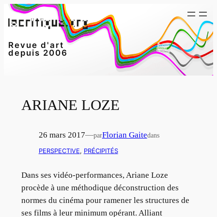
Aller
au
contenu
Revue d'art
depuis 2006
ARIANE LOZE
26 mars 2017
—
Florian Gaite
par
dans
PERSPECTIVE
, 
PRÉCIPITÉS
Dans ses vidéo-performances, Ariane Loze
procède à une méthodique déconstruction des
normes du cinéma pour ramener les structures de
ses films à leur minimum opérant. Alliant