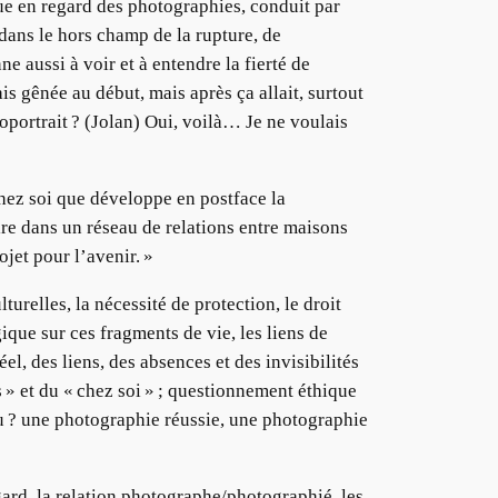
ogue en regard des photographies, conduit par
 dans le hors champ de la rupture, de
e aussi à voir et à entendre la fierté de
ais gênée au début, mais après ça allait, surtout
oportrait ? (Jolan) Oui, voilà… Je ne voulais
chez soi que développe en postface la
ire dans un réseau de relations entre maisons
ojet pour l’avenir. »
turelles, la nécessité de protection, le droit
gique sur ces fragments de vie, les liens de
éel, des liens, des absences et des invisibilités
us » et du « chez soi » ; questionnement éthique
au ? une photographie réussie, une photographie
gard, la relation photographe/photographié, les