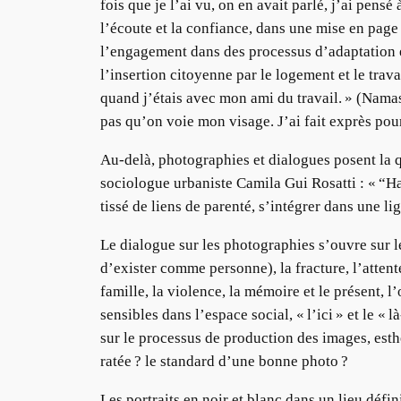
fois que je l’ai vu, on en avait parlé, j’ai pen
l’écoute et la confiance, dans une mise en page 
l’engagement dans des processus d’adaptation et 
l’insertion citoyenne par le logement et le trava
quand j’étais avec mon ami du travail. » (Namas
pas qu’on voie mon visage. J’ai fait exprès pour
Au-delà, photographies et dialogues posent la qu
sociologue urbaniste Camila Gui Rosatti : « “Ha
tissé de liens de parenté, s’intégrer dans une li
Le dialogue sur les photographies s’ouvre sur les
d’exister comme personne), la fracture, l’attente
famille, la violence, la mémoire et le présent, l’
sensibles dans l’espace social, « l’ici » et le «
sur le processus de production des images, esth
ratée ? le standard d’une bonne photo ?
Les portraits en noir et blanc dans un lieu déf