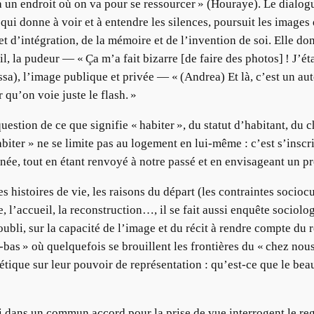
sé à un endroit où on va pour se ressourcer » (Houraye). Le dial
qui donne à voir et à entendre les silences, poursuit les images
d’intégration, de la mémoire et de l’invention de soi. Elle donn
il, la pudeur — « Ça m’a fait bizarre [de faire des photos] ! J’ét
sa), l’image publique et privée — « (Andrea) Et là, c’est un aut
 qu’on voie juste le flash. »
estion de ce que signifie « habiter », du statut d’habitant, du 
biter » ne se limite pas au logement en lui-même : c’est s’inscr
gnée, tout en étant renvoyé à notre passé et en envisageant un pr
 histoires de vie, les raisons du départ (les contraintes sociocul
, l’accueil, la reconstruction…, il se fait aussi enquête sociolo
oubli, sur la capacité de l’image et du récit à rendre compte du r
 là-bas » où quelquefois se brouillent les frontières du « chez no
étique sur leur pouvoir de représentation : qu’est-ce que le be
ini dans un commun accord pour la prise de vue interrogent le re