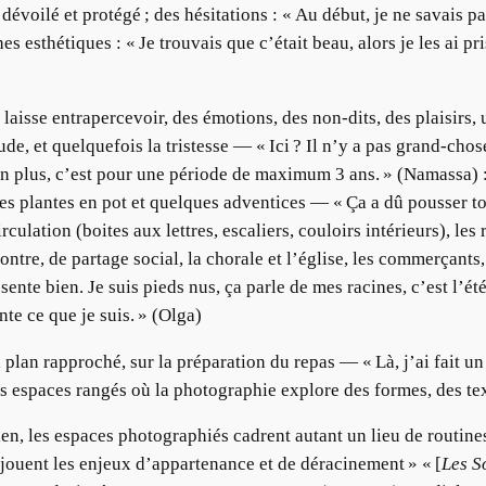
s dévoilé et protégé ; des hésitations : « Au début, je ne savais p
s esthétiques : « Je trouvais que c’était beau, alors je les ai pr
e laisse entrapercevoir, des émotions, des non-dits, des plaisirs
tude, et quelquefois la tristesse — « Ici ? Il n’y a pas grand-cho
 plus, c’est pour une période de maximum 3 ans. » (Namassa) : la
les plantes en pot et quelques adventices — « Ça a dû pousser to
culation (boites aux lettres, escaliers, couloirs intérieurs), les 
tre, de partage social, la chorale et l’église, les commerçants, l
sente bien. Je suis pieds nus, ça parle de mes racines, c’est l’été
nte ce que je suis. » (Olga)
plan rapproché, sur la préparation du repas — « Là, j’ai fait un 
s espaces rangés où la photographie explore des formes, des tex
, les espaces photographiés cadrent autant un lieu de routines q
jouent les enjeux d’appartenance et de déracinement » « [
Les S