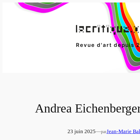
Aller
au
contenu
Revue d'art depuis 
Andrea Eichenberger
23 juin 2025
—
Jean-Marie Ba
par