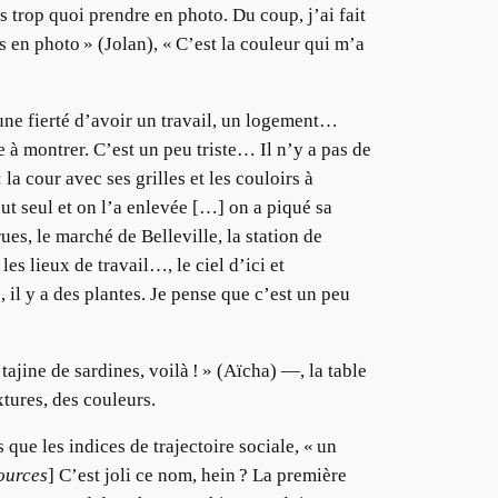
as trop quoi prendre en photo. Du coup, j’ai fait
is en photo » (Jolan), « C’est la couleur qui m’a
, une fierté d’avoir un travail, un logement…
se à montrer. C’est un peu triste… Il n’y a pas de
 cour avec ses grilles et les couloirs à
ut seul et on l’a enlevée […] on a piqué sa
rues, le marché de Belleville, la station de
es lieux de travail…, le ciel d’ici et
, il y a des plantes. Je pense que c’est un peu
tajine de sardines, voilà ! » (Aïcha) —, la table
tures, des couleurs.
ue les indices de trajectoire sociale, « un
ources
] C’est joli ce nom, hein ? La première