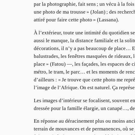
par la photographie, fait sens ; un vécu à la foi
une photo de ma trousse » (Jolan) ; des recherche
attiré pour faire cette photo » (Lassana).
À l’extérieur, toute une intimité du quotidien s
aussi le manque, la distance familiale et la soli
décorations, il n’y a pas beaucoup de place… En
balustrades, les fenêtres masquées de rideaux, 
place » (Fatou) —, les façades, les espaces de cir
métro, le tram, le parc… et les moments de rencon
d’ailleurs : « Je trouve que cette photo me repré
l’image de l’Afrique. On est naturel. Ça représe
Les images d’intérieur se focalisent, souvent en 
dressée pour la famille élargie, un canapé…, de
En réponse au déracinement plus ou moins ancien
terrain de mouvances et de permanences, où se 