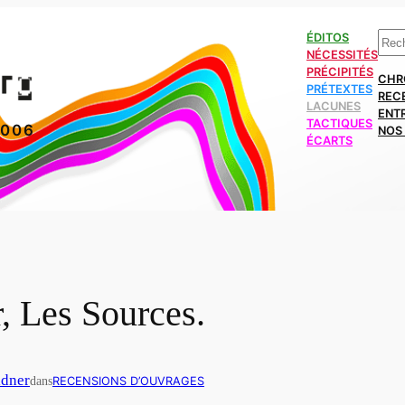
Rech
ÉDITOS
NÉCESSITÉS
PRÉCIPITÉS
CHR
PRÉTEXTES
REC
LACUNES
ENT
TACTIQUES
2006
NOS 
ÉCARTS
, Les Sources.
ldner
dans
RECENSIONS D’OUVRAGES