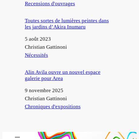
Par rapport à
Recensions d'ouvrages
Toutes sortes de lumières peintes dans
les jardins d’Akira Inumaru
Date
5 août 2023
Auteur
Christian Gattinoni
Par rapport à
Nécessités
Alin Avila ouvre un nouvel espace
galerie pour Area
Date
9 novembre 2025
Auteur
Christian Gattinoni
Par rapport à
Chroniques d'expositions