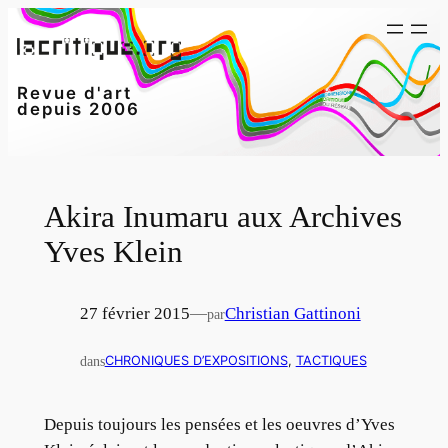
Aller
au
contenu
Revue d'art
depuis 2006
Akira Inumaru aux Archives
Yves Klein
27 février 2015
—
Christian Gattinoni
par
dans
CHRONIQUES D’EXPOSITIONS
, 
TACTIQUES
Depuis toujours les pensées et les oeuvres d’Yves