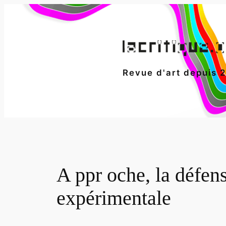
Aller
au
contenu
Revue d'art depuis 
A ppr oche, la défen
expérimentale