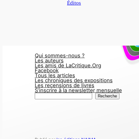
Par rapport à
Éditos
Qui sommes-nous ?
Les auteurs
Les amis de LaCritique.Org
Facebook
Tous les articles
Les chroniques des expositions
Les recensions de livres
S’inscrire à la newsletter mensuelle
R
Recherche
e
c
h
e
r