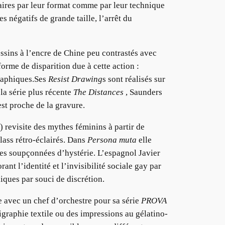
aires par leur format comme par leur technique
s négatifs de grande taille, l’arrêt du
essins à l’encre de Chine peu contrastés avec
orme de disparition due à cette action :
graphiques.Ses
Resist Drawing
s sont réalisés sur
 la série plus récente
The Distances
, Saunders
est proche de la gravure.
) revisite des mythes féminins à partir de
lass rétro-éclairés. Dans
Persona muta
elle
des soupçonnées d’hystérie. L’espagnol Javier
nt l’identité et l’invisibilité sociale gay par
iques par souci de discrétion.
 avec un chef d’orchestre pour sa série
PROVA
rigraphie textile ou des impressions au gélatino-