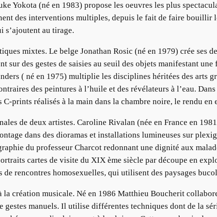
suke Yokota (né en 1983) propose les oeuvres les plus spectacul
t des interventions multiples, depuis le fait de faire bouillir le
i s’ajoutent au tirage.
atiques mixtes. Le belge Jonathan Rosic (né en 1979) crée ses d
t sur des gestes de saisies au seuil des objets manifestant une f
ders ( né en 1975) multiplie les disciplines héritées des arts 
ntraires des peintures à l’huile et des révélateurs à l’eau. Dans
s C-prints réalisés à la main dans la chambre noire, le rendu en 
inales de deux artistes. Caroline Rivalan (née en France en 1981
ontage dans des dioramas et installations lumineuses sur plexig
nographie du professeur Charcot redonnant une dignité aux mala
traits cartes de visite du XIX ème siècle par découpe en explora
es de rencontres homosexuelles, qui utilisent des paysages bucol
 la création musicale. Né en 1986 Matthieu Boucherit collabore
 gestes manuels. Il utilise différentes techniques dont de la sé