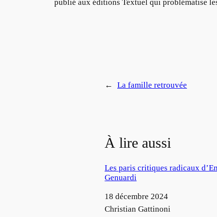
publié aux éditions Textuel qui problématise le
←
La famille retrouvée
À lire aussi
Les paris critiques radicaux d’E
Genuardi
Date
18 décembre 2024
Auteur
Christian Gattinoni