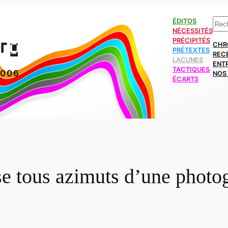
Rech
ÉDITOS
NÉCESSITÉS
PRÉCIPITÉS
CHR
PRÉTEXTES
REC
LACUNES
ENT
TACTIQUES
2006
NOS 
ÉCARTS
se tous azimuts d’une photo