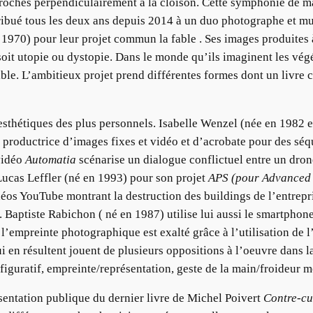
rochés perpendiculairement à la cloison. Cette symphonie de mai
ttribué tous les deux ans depuis 2014 à un duo photographe et mu
 1970) pour leur projet commun la fable
. Ses images produites
oit utopie ou dystopie. Dans le monde qu’ils imaginent les vé
le. L’ambitieux projet prend différentes formes dont un livre cd
 esthétiques des plus personnels. Isabelle Wenzel (née en 1982 
e productrice d’images fixes et vidéo et d’acrobate pour des sé
vidéo
Automatia
scénarise un dialogue conflictuel entre un drone
ucas Leffler (né en 1993) pour son projet
APS (pour Advanced 
os YouTube montrant la destruction des buildings de l’entrepris
 Baptiste Rabichon ( né en 1987) utilise lui aussi le smartpho
e l’empreinte photographique est exalté grâce à l’utilisation de
 en résultent jouent de plusieurs oppositions à l’oeuvre dans la
/ figuratif, empreinte/représentation, geste de la main/froideu
sentation publique du dernier livre de Michel Poivert
Contre-cu