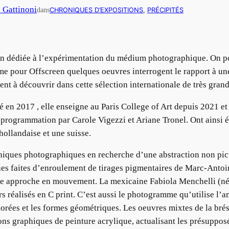
n Gattinoni
dans
CHRONIQUES D’EXPOSITIONS
, 
PRÉCIPITÉS
tion dédiée à l’expérimentation du médium photographique. On p
e pour Offscreen quelques oeuvres interrogent le rapport à une
ent à découvrir dans cette sélection internationale de très grand
é en 2017 , elle enseigne au Paris College of Art depuis 2021 et
programmation par Carole Vigezzi et Ariane Tronel. Ont ainsi ét
ollandaise et une suisse.
niques photographiques en recherche d’une abstraction non pictu
es faites d’enroulement de tirages pigmentaires de Marc-Antoine
 une approche en mouvement. La mexicaine Fabiola Menchelli (né
 réalisés en C print. C’est aussi le photogramme qu’utilise l’
lorées et les formes géométriques. Les oeuvres mixtes de la bré
ons graphiques de peinture acrylique, actualisant les présuppo