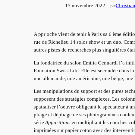
15 novembre 2022
—
Christia
par
A ppr oche vient de tenir à Paris sa 6 ème édi
rue de Richelieu 14 solos show et un duo. Comm
autres pistes de recherches plus singulières étai
La fondatrice du salon Emilia Genuardi l’a initi
Fondation Swiss Life. Elle est secondée dans la 
une allemande, une américaine, une belge, une h
Les manipulations du support et des pures tech
supposent des stratégies complexes. Les colonn
spatialiser l’oeuvre obligeant le spectateur à
pliage et dépliage de ses photogrammes couleurs
série
Apparitions
en multipliant les couches co
imprimées sur papier coton avec des interventi