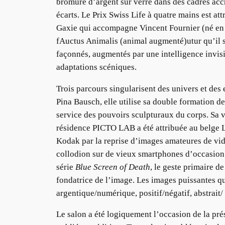
bromure d’argent sur verre dans des cadres acc
écarts. Le Prix Swiss Life à quatre mains est a
Gaxie qui accompagne Vincent Fournier (né en
fAuctus Animalis (animal augmenté)utur qu’il s
façonnés, augmentés par une intelligence invisib
adaptations scéniques.
Trois parcours singularisent des univers et des
Pina Bausch, elle utilise sa double formation d
service des pouvoirs sculpturaux du corps. Sa 
résidence PICTO LAB a été attribuée au belge L
Kodak par la reprise d’images amateures de vidé
collodion sur de vieux smartphones d’occasion.
série
Blue Screen of Death
, le geste primaire d
fondatrice de l’image. Les images puissantes qui
argentique/numérique, positif/négatif, abstrait
Le salon a été logiquement l’occasion de la pré