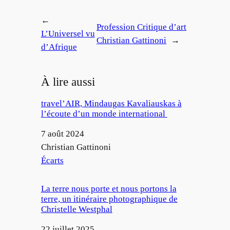
←
Profession Critique d’art
L’Universel vu
Christian Gattinoni
→
d’Afrique
À lire aussi
travel’AIR, Mindaugas Kavaliauskas à
l’écoute d’un monde international
Date
7 août 2024
Auteur
Christian Gattinoni
Par rapport à
Écarts
La terre nous porte et nous portons la
terre, un itinéraire photographique de
Christelle Westphal
Date
22 juillet 2025