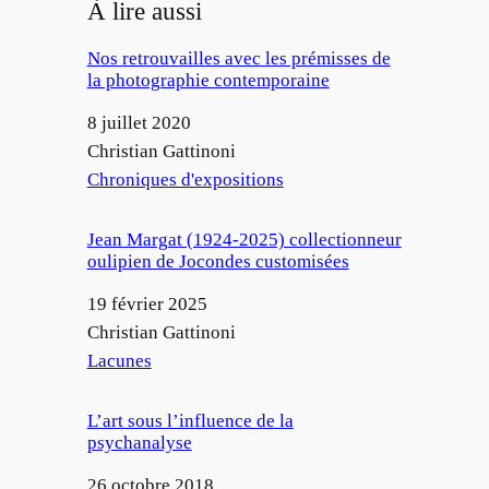
À lire aussi
Nos retrouvailles avec les prémisses de
la photographie contemporaine
Date
8 juillet 2020
Auteur
Christian Gattinoni
Par rapport à
Chroniques d'expositions
Jean Margat (1924-2025) collectionneur
oulipien de Jocondes customisées
Date
19 février 2025
Auteur
Christian Gattinoni
Par rapport à
Lacunes
L’art sous l’influence de la
psychanalyse
Date
26 octobre 2018