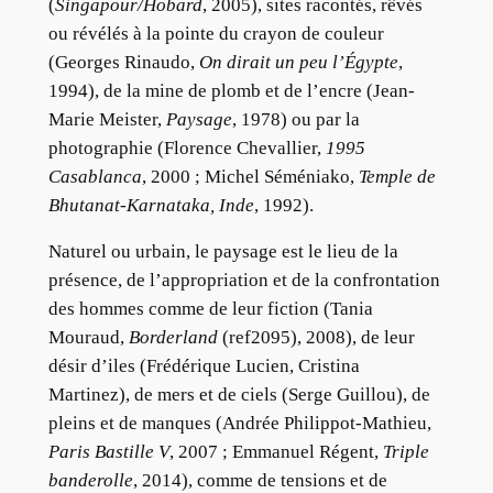
(
Singapour/Hobard
, 2005), sites racontés, rêvés
ou révélés à la pointe du crayon de couleur
(Georges Rinaudo,
On dirait un peu l’Égypte
,
1994), de la mine de plomb et de l’encre (Jean-
Marie Meister,
Paysage
, 1978) ou par la
photographie (Florence Chevallier,
1995
Casablanca
, 2000 ; Michel Séméniako,
Temple de
Bhutanat-Karnataka, Inde
, 1992).
Naturel ou urbain, le paysage est le lieu de la
présence, de l’appropriation et de la confrontation
des hommes comme de leur fiction (Tania
Mouraud,
Borderland
(ref2095), 2008), de leur
désir d’iles (Frédérique Lucien, Cristina
Martinez), de mers et de ciels (Serge Guillou), de
pleins et de manques (Andrée Philippot-Mathieu,
Paris Bastille V
, 2007 ; Emmanuel Régent,
Triple
banderolle
, 2014), comme de tensions et de