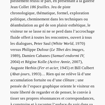
pleinement réussi le pari, en présentant à la galerie
Jean Collet
186 feuilles
. Jeu de piste
chronologique, thématique, formel, exploration
politique, cheminement dans les techniques ou
déambulation au gré de son plaisir esthétique, le
visiteur ne se lasse ni ne se perd dans l’accrochage
fluide offert à toutes les rencontres, ouvert à tous
les dialogues, Peter Saul (
White World
, 1970)
versus Philippe Dufour (
Le Tibet des images
,
1989), Damien Cabanes (
Samuel endormi IV,
2004) et Régine Kolle
(Active Annie
, 2007),
Auguste Herbin (
Fer et acier,
1945) et Bill Culbert
(
Abat-jours
, 1993)… Rien qui ne relève là d’une
accumulation fortuite ou d’une clôture ; une
pensée de l’espace graphique oriente le visiteur en
toute liberté de regarder et de penser, le convie à
tisser ses propres résonnances et correspondances,
à construire et à raconter l’audace du voir dans sa